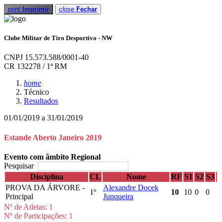
print
Imprimir
close
Fechar
Clube Militar de Tiro Desportivo - NW
CNPJ 15.573.588/0001-40
CR 132278 / 1ª RM
home
Técnico
Resultados
01/01/2019 a 31/01/2019
Estande Aberto Janeiro 2019
Evento com âmbito Regional
Pesquisar
Disciplina
CL
Nome
RF
S1
S2
S3
PROVA DA ÁRVORE -
Alexandre Docek
1º
10
10
0
0
Principal
Junqueira
Nº de Atletas: 1
Nº de Participações: 1