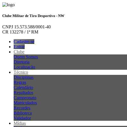
Clube Militar de Tiro Desportivo - NW
CNPJ 15.573.588/0001-40
CR 132278 / 1ª RM
Cadastre-se
Entrar
Clube
Quem Somos
Diretoria
Localização
Técnico
Disciplinas
Regras
Calendário
Resultados
Campeonato
Matriculados
Recordes
Biblioteca
Validador
Mídias