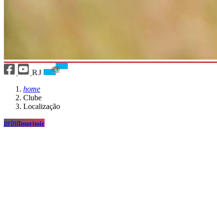
RJ
home
Clube
Localização
print
Imprimir